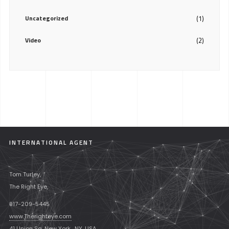
Uncategorized
(1)
Video
(2)
INTERNATIONAL AGENT
Tom Turley,
The Right Eye,
917-209-5445
www.Therighteye.com
41 Union Sq. New York , NY, USA