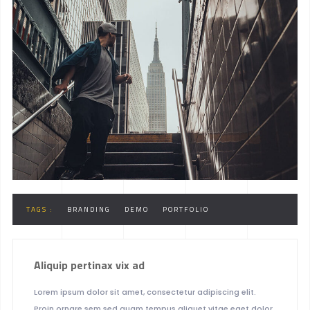
TAGS :
BRANDING
DEMO
PORTFOLIO
Aliquip pertinax vix ad
Lorem ipsum dolor sit amet, consectetur adipiscing elit.
Proin ornare sem sed quam tempus aliquet vitae eget dolor.